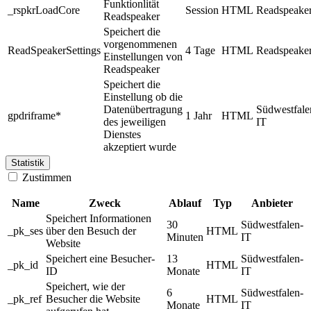
Funktionlität
_rspkrLoadCore
Session
HTML
Readspeake
Readspeaker
Speichert die
vorgenommenen
ReadSpeakerSettings
4 Tage
HTML
Readspeake
Einstellungen von
Readspeaker
Speichert die
Einstellung ob die
Datenübertragung
Südwestfale
gpdriframe*
1 Jahr
HTML
des jeweiligen
IT
Dienstes
akzeptiert wurde
Statistik
Zustimmen
Name
Zweck
Ablauf
Typ
Anbieter
Speichert Informationen
30
Südwestfalen-
_pk_ses
über den Besuch der
HTML
Minuten
IT
Website
Speichert eine Besucher-
13
Südwestfalen-
_pk_id
HTML
ID
Monate
IT
Speichert, wie der
6
Südwestfalen-
_pk_ref
Besucher die Website
HTML
Monate
IT