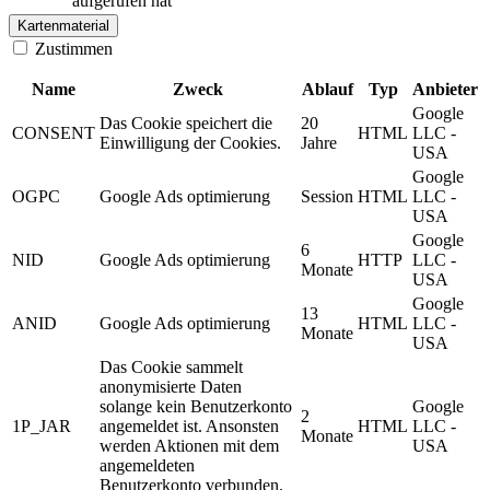
aufgerufen hat
Kartenmaterial
Zustimmen
Name
Zweck
Ablauf
Typ
Anbieter
Google
Das Cookie speichert die
20
CONSENT
HTML
LLC -
Einwilligung der Cookies.
Jahre
USA
Google
OGPC
Google Ads optimierung
Session
HTML
LLC -
USA
Google
6
NID
Google Ads optimierung
HTTP
LLC -
Monate
USA
Google
13
ANID
Google Ads optimierung
HTML
LLC -
Monate
USA
Das Cookie sammelt
anonymisierte Daten
solange kein Benutzerkonto
Google
2
1P_JAR
angemeldet ist. Ansonsten
HTML
LLC -
Monate
werden Aktionen mit dem
USA
angemeldeten
Benutzerkonto verbunden.