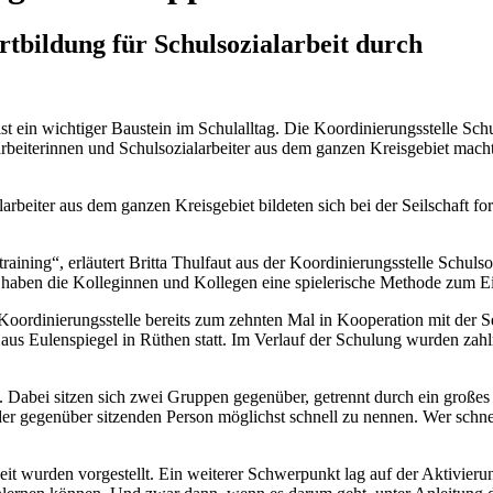
rtbildung für Schulsozialarbeit durch
 ein wichtiger Baustein im Schulalltag. Die Koordinierungsstelle Schul
arbeiterinnen und Schulsozialarbeiter aus dem ganzen Kreisgebiet macht
arbeiter aus dem ganzen Kreisgebiet bildeten sich bei der Seilschaft fo
training“, erläutert Britta Thulfaut aus der Koordinierungsstelle Schu
ben die Kolleginnen und Kollegen eine spielerische Methode zum Ein
e Koordinierungsstelle bereits zum zehnten Mal in Kooperation mit der 
 Haus Eulenspiegel in Rüthen statt. Im Verlauf der Schulung wurden z
Dabei sitzen sich zwei Gruppen gegenüber, getrennt durch ein großes 
 der gegenüber sitzenden Person möglichst schnell zu nennen. Wer schne
 wurden vorgestellt. Ein weiterer Schwerpunkt lag auf der Aktivier