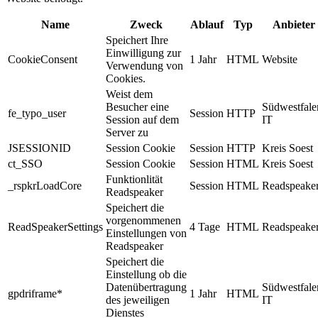
Name
Zweck
Ablauf
Typ
Anbieter
Speichert Ihre
Einwilligung zur
CookieConsent
1 Jahr
HTML
Website
Verwendung von
Cookies.
Weist dem
Besucher eine
Südwestfale
fe_typo_user
Session
HTTP
Session auf dem
IT
Server zu
JSESSIONID
Session Cookie
Session
HTTP
Kreis Soest
ct_SSO
Session Cookie
Session
HTML
Kreis Soest
Funktionlität
_rspkrLoadCore
Session
HTML
Readspeake
Readspeaker
Speichert die
vorgenommenen
ReadSpeakerSettings
4 Tage
HTML
Readspeake
Einstellungen von
Readspeaker
Speichert die
Einstellung ob die
Datenübertragung
Südwestfale
gpdriframe*
1 Jahr
HTML
des jeweiligen
IT
Dienstes