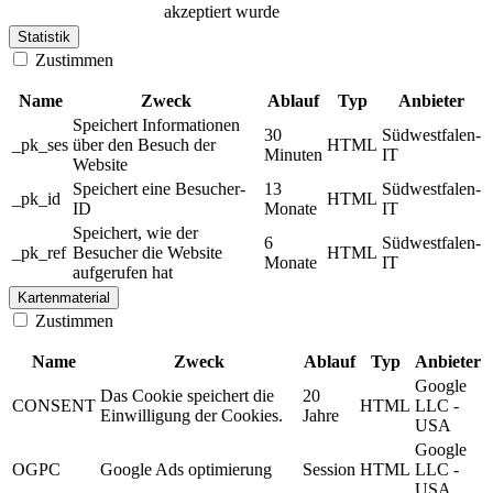
akzeptiert wurde
Statistik
Zustimmen
Name
Zweck
Ablauf
Typ
Anbieter
Speichert Informationen
30
Südwestfalen-
_pk_ses
über den Besuch der
HTML
Minuten
IT
Website
Speichert eine Besucher-
13
Südwestfalen-
_pk_id
HTML
ID
Monate
IT
Speichert, wie der
6
Südwestfalen-
_pk_ref
Besucher die Website
HTML
Monate
IT
aufgerufen hat
Kartenmaterial
Zustimmen
Name
Zweck
Ablauf
Typ
Anbieter
Google
Das Cookie speichert die
20
CONSENT
HTML
LLC -
Einwilligung der Cookies.
Jahre
USA
Google
OGPC
Google Ads optimierung
Session
HTML
LLC -
USA