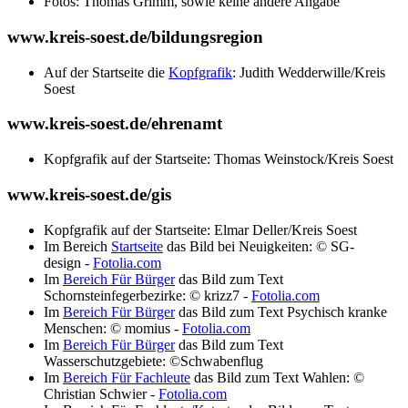
Fotos: Thomas Grimm, sowie keine andere Angabe
www.kreis-soest.de/bildungsregion
Auf der Startseite die
Kopfgrafik
: Judith Wedderwille/Kreis
Soest
www.kreis-soest.de/ehrenamt
Kopfgrafik auf der Startseite: Thomas Weinstock/Kreis Soest
www.kreis-soest.de/gis
Kopfgrafik auf der Startseite: Elmar Deller/Kreis Soest
Im Bereich
Startseite
das Bild bei Neuigkeiten: © SG-
design -
Fotolia.com
Im
Bereich Für Bürger
das Bild zum Text
Schornsteinfegerbezirke: © krizz7 -
Fotolia.com
Im
Bereich Für Bürger
das Bild zum Text Psychisch kranke
Menschen: © momius -
Fotolia.com
Im
Bereich Für Bürger
das Bild zum Text
Wasserschutzgebiete: ©Schwabenflug
Im
Bereich Für Fachleute
das Bild zum Text Wahlen: ©
Christian Schwier -
Fotolia.com