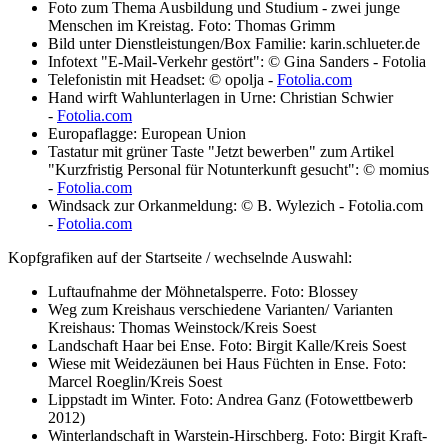
Foto zum Thema Ausbildung und Studium - zwei junge
Menschen im Kreistag. Foto: Thomas Grimm
Bild unter Dienstleistungen/Box Familie: karin.schlueter.de
Infotext "E-Mail-Verkehr gestört": © Gina Sanders - Fotolia
Telefonistin mit Headset: © opolja -
Fotolia.com
Hand wirft Wahlunterlagen in Urne: Christian Schwier
-
Fotolia.com
Europaflagge: European Union
Tastatur mit grüner Taste "Jetzt bewerben" zum Artikel
"Kurzfristig Personal für Notunterkunft gesucht": © momius
-
Fotolia.com
Windsack zur Orkanmeldung: © B. Wylezich - Fotolia.com
-
Fotolia.com
Kopfgrafiken auf der Startseite / wechselnde Auswahl:
Luftaufnahme der Möhnetalsperre. Foto: Blossey
Weg zum Kreishaus verschiedene Varianten/ Varianten
Kreishaus: Thomas Weinstock/Kreis Soest
Landschaft Haar bei Ense. Foto: Birgit Kalle/Kreis Soest
Wiese mit Weidezäunen bei Haus Füchten in Ense. Foto:
Marcel Roeglin/Kreis Soest
Lippstadt im Winter. Foto: Andrea Ganz (Fotowettbewerb
2012)
Winterlandschaft in Warstein-Hirschberg. Foto: Birgit Kraft-