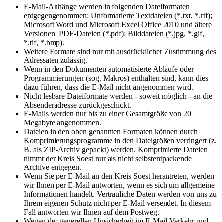
E-Mail-Anhänge werden in folgenden Dateiformaten
entgegengenommen: Unformatierte Textdateien (*.txt, *.rtf);
Microsoft Word und Microsoft Excel Office 2010 und ältere
Versionen; PDF-Dateien (*.pdf); Bilddateien (*.jpg, *.gif,
*.tif, *.bmp).
Weitere Formate sind nur mit ausdrücklicher Zustimmung des
Adressaten zulässig.
Wenn in den Dokumenten automatisierte Abläufe oder
Programmierungen (sog. Makros) enthalten sind, kann dies
dazu führen, dass die E-Mail nicht angenommen wird.
Nicht lesbare Dateiformate werden - soweit möglich - an die
Absenderadresse zurückgeschickt.
E-Mails werden nur bis zu einer Gesamtgröße von 20
Megabyte angenommen.
Dateien in den oben genannten Formaten können durch
Komprimierungsprogramme in den Dateigrößen verringert (z.
B. als ZIP-Archiv gepackt) werden. Komprimierte Dateien
nimmt der Kreis Soest nur als nicht selbstentpackende
Archive entgegen.
Wenn Sie per E-Mail an den Kreis Soest herantreten, werden
wir Ihnen per E-Mail antworten, wenn es sich um allgemeine
Informationen handelt. Vertrauliche Daten werden von uns zu
Ihrem eigenen Schutz nicht per E-Mail versendet. In diesem
Fall antworten wir Ihnen auf dem Postweg.
Wegen der generellen Unsicherheit im E-Mail-Verkehr und