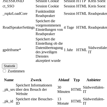
JSESSIONID
Session Cookie
Session
HTTP
Kreis Soest
ct_SSO
Session Cookie
Session
HTML
Kreis Soest
Funktionlität
_rspkrLoadCore
Session
HTML
Readspeake
Readspeaker
Speichert die
vorgenommenen
ReadSpeakerSettings
4 Tage
HTML
Readspeake
Einstellungen von
Readspeaker
Speichert die
Einstellung ob die
Datenübertragung
Südwestfale
gpdriframe*
1 Jahr
HTML
des jeweiligen
IT
Dienstes
akzeptiert wurde
Statistik
Zustimmen
Name
Zweck
Ablauf
Typ
Anbieter
Speichert Informationen
30
Südwestfalen-
_pk_ses
über den Besuch der
HTML
Minuten
IT
Website
Speichert eine Besucher-
13
Südwestfalen-
_pk_id
HTML
ID
Monate
IT