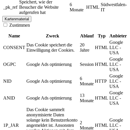
Speichert, wie der
6
Südwestfalen-
_pk_ref
Besucher die Website
HTML
Monate
IT
aufgerufen hat
Kartenmaterial
Zustimmen
Name
Zweck
Ablauf
Typ
Anbieter
Google
Das Cookie speichert die
20
CONSENT
HTML
LLC -
Einwilligung der Cookies.
Jahre
USA
Google
OGPC
Google Ads optimierung
Session
HTML
LLC -
USA
Google
6
NID
Google Ads optimierung
HTTP
LLC -
Monate
USA
Google
13
ANID
Google Ads optimierung
HTML
LLC -
Monate
USA
Das Cookie sammelt
anonymisierte Daten
solange kein Benutzerkonto
Google
2
1P_JAR
angemeldet ist. Ansonsten
HTML
LLC -
Monate