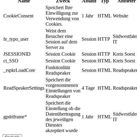
Name
Zweck
Ablauf
Typ
Anbieter
Speichert Ihre
Einwilligung zur
CookieConsent
1 Jahr
HTML
Website
Verwendung von
Cookies.
Weist dem
Besucher eine
Südwestfale
fe_typo_user
Session
HTTP
Session auf dem
IT
Server zu
JSESSIONID
Session Cookie
Session
HTTP
Kreis Soest
ct_SSO
Session Cookie
Session
HTML
Kreis Soest
Funktionlität
_rspkrLoadCore
Session
HTML
Readspeake
Readspeaker
Speichert die
vorgenommenen
ReadSpeakerSettings
4 Tage
HTML
Readspeake
Einstellungen von
Readspeaker
Speichert die
Einstellung ob die
Datenübertragung
Südwestfale
gpdriframe*
1 Jahr
HTML
des jeweiligen
IT
Dienstes
akzeptiert wurde