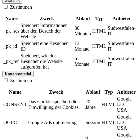
Statistik
Zustimmen
Name
Zweck
Ablauf
Typ
Anbieter
Speichert Informationen
30
Südwestfalen-
_pk_ses
über den Besuch der
HTML
Minuten
IT
Website
Speichert eine Besucher-
13
Südwestfalen-
_pk_id
HTML
ID
Monate
IT
Speichert, wie der
6
Südwestfalen-
_pk_ref
Besucher die Website
HTML
Monate
IT
aufgerufen hat
Kartenmaterial
Zustimmen
Name
Zweck
Ablauf
Typ
Anbieter
Google
Das Cookie speichert die
20
CONSENT
HTML
LLC -
Einwilligung der Cookies.
Jahre
USA
Google
OGPC
Google Ads optimierung
Session
HTML
LLC -
USA
Google
6