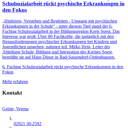
Schulsozialarbeit rückt psychische Erkrankungen in
den Fokus
„Hinhören, Verstehen und Begleiten - Umgang mit psychischen
Erkrankungen in der Schule“ - unter diesem Titel stand der 6.
Fachtag Schulsozialarbeit in der Bildungsregion Kreis Soest. Das
Interesse war groß: Über 80 Fachkräfte, die tagtäglich mit den
Herausforderungen psychischer Erkrankungen bei Kindern und
Jugendlichen umgehen, nahmen teil. Mirko Hein, Leiter der
Abteilung Schule, Bildung und Integration des Kreises Soest,
begrüßte sie auf Haus Düsse in Bad-Sassendorf-Ostinghausen.
6. Fachtag Schulsozialarbeit rückt psychische Erkrankungen in den
Fokus
Mehr erfahren
Kontakt
Gröne, Verena
02921 30-2592