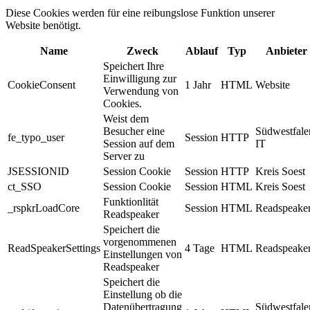
Diese Cookies werden für eine reibungslose Funktion unserer
Website benötigt.
Name
Zweck
Ablauf
Typ
Anbieter
Speichert Ihre
Einwilligung zur
CookieConsent
1 Jahr
HTML
Website
Verwendung von
Cookies.
Weist dem
Besucher eine
Südwestfale
fe_typo_user
Session
HTTP
Session auf dem
IT
Server zu
JSESSIONID
Session Cookie
Session
HTTP
Kreis Soest
ct_SSO
Session Cookie
Session
HTML
Kreis Soest
Funktionlität
_rspkrLoadCore
Session
HTML
Readspeake
Readspeaker
Speichert die
vorgenommenen
ReadSpeakerSettings
4 Tage
HTML
Readspeake
Einstellungen von
Readspeaker
Speichert die
Einstellung ob die
Datenübertragung
Südwestfale