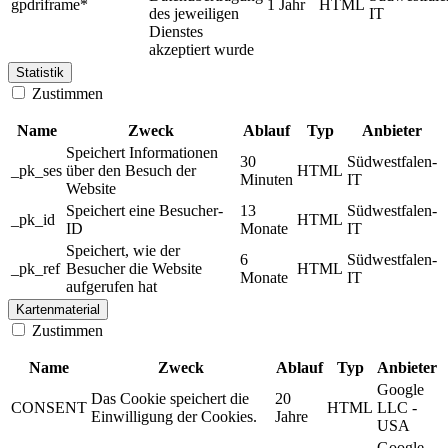
gpdriframe*
1 Jahr
HTML
des jeweiligen
IT
Dienstes
akzeptiert wurde
Statistik
Zustimmen
Name
Zweck
Ablauf
Typ
Anbieter
Speichert Informationen
30
Südwestfalen-
_pk_ses
über den Besuch der
HTML
Minuten
IT
Website
Speichert eine Besucher-
13
Südwestfalen-
_pk_id
HTML
ID
Monate
IT
Speichert, wie der
6
Südwestfalen-
_pk_ref
Besucher die Website
HTML
Monate
IT
aufgerufen hat
Kartenmaterial
Zustimmen
Name
Zweck
Ablauf
Typ
Anbieter
Google
Das Cookie speichert die
20
CONSENT
HTML
LLC -
Einwilligung der Cookies.
Jahre
USA
Google