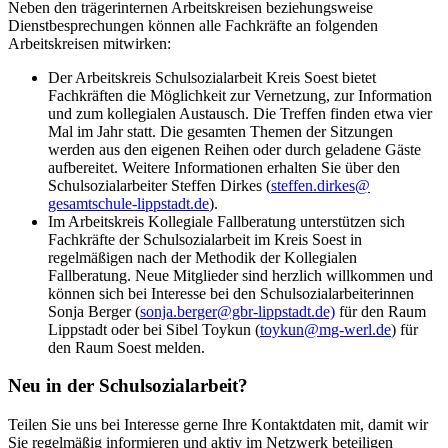
Neben den trägerinternen Arbeitskreisen beziehungsweise
Dienstbesprechungen können alle Fachkräfte an folgenden
Arbeitskreisen mitwirken:
Der Arbeitskreis Schulsozialarbeit Kreis Soest bietet
Fachkräften die Möglichkeit zur Vernetzung, zur Information
und zum kollegialen Austausch. Die Treffen finden etwa vier
Mal im Jahr statt. Die gesamten Themen der Sitzungen
werden aus den eigenen Reihen oder durch geladene Gäste
aufbereitet. Weitere Informationen erhalten Sie über den
Schulsozialarbeiter Steffen Dirkes (
steffen.dirkes@​
gesamtschule-lippstadt.de
).
Im Arbeitskreis Kollegiale Fallberatung unterstützen sich
Fachkräfte der Schulsozialarbeit im Kreis Soest in
regelmäßigen nach der Methodik der Kollegialen
Fallberatung. Neue Mitglieder sind herzlich willkommen und
können sich bei Interesse bei den Schulsozialarbeiterinnen
Sonja Berger (
sonja.berger@​gbr-lippstadt.de)
für den Raum
Lippstadt oder bei Sibel Toykun (
toykun@​mg-werl.de
) für
den Raum Soest melden.
Neu in der Schulsozialarbeit?
Teilen Sie uns bei Interesse gerne Ihre Kontaktdaten mit, damit wir
Sie regelmäßig informieren und aktiv im Netzwerk beteiligen