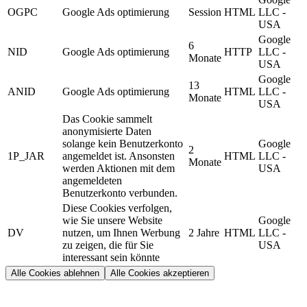
OGPC
Google Ads optimierung
Session
HTML
LLC -
USA
Google
6
NID
Google Ads optimierung
HTTP
LLC -
Monate
USA
Google
13
ANID
Google Ads optimierung
HTML
LLC -
Monate
USA
Das Cookie sammelt
anonymisierte Daten
solange kein Benutzerkonto
Google
2
1P_JAR
angemeldet ist. Ansonsten
HTML
LLC -
Monate
werden Aktionen mit dem
USA
angemeldeten
Benutzerkonto verbunden.
Diese Cookies verfolgen,
wie Sie unsere Website
Google
DV
nutzen, um Ihnen Werbung
2 Jahre
HTML
LLC -
zu zeigen, die für Sie
USA
interessant sein könnte
Alle Cookies ablehnen
Alle Cookies akzeptieren