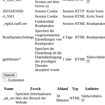
Session auf dem
IT
Server zu
JSESSIONID
Session Cookie
Session
HTTP
Kreis Soest
ct_SSO
Session Cookie
Session
HTML
Kreis Soest
Funktionlität
_rspkrLoadCore
Session
HTML
Readspeake
Readspeaker
Speichert die
vorgenommenen
ReadSpeakerSettings
4 Tage
HTML
Readspeake
Einstellungen von
Readspeaker
Speichert die
Einstellung ob die
Datenübertragung
Südwestfale
gpdriframe*
1 Jahr
HTML
des jeweiligen
IT
Dienstes
akzeptiert wurde
Statistik
Zustimmen
Name
Zweck
Ablauf
Typ
Anbieter
Speichert Informationen
30
Südwestfalen-
_pk_ses
über den Besuch der
HTML
Minuten
IT
Website