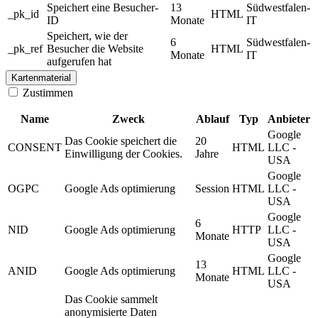
Speichert eine Besucher-
13
Südwestfalen-
_pk_id
HTML
ID
Monate
IT
Speichert, wie der
6
Südwestfalen-
_pk_ref
Besucher die Website
HTML
Monate
IT
aufgerufen hat
Kartenmaterial
Zustimmen
Name
Zweck
Ablauf
Typ
Anbieter
Google
Das Cookie speichert die
20
CONSENT
HTML
LLC -
Einwilligung der Cookies.
Jahre
USA
Google
OGPC
Google Ads optimierung
Session
HTML
LLC -
USA
Google
6
NID
Google Ads optimierung
HTTP
LLC -
Monate
USA
Google
13
ANID
Google Ads optimierung
HTML
LLC -
Monate
USA
Das Cookie sammelt
anonymisierte Daten