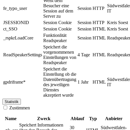
Weist dem
Besucher eine
Südwestfale
fe_typo_user
Session
HTTP
Session auf dem
IT
Server zu
JSESSIONID
Session Cookie
Session
HTTP
Kreis Soest
ct_SSO
Session Cookie
Session
HTML
Kreis Soest
Funktionlität
_rspkrLoadCore
Session
HTML
Readspeake
Readspeaker
Speichert die
vorgenommenen
ReadSpeakerSettings
4 Tage
HTML
Readspeake
Einstellungen von
Readspeaker
Speichert die
Einstellung ob die
Datenübertragung
Südwestfale
gpdriframe*
1 Jahr
HTML
des jeweiligen
IT
Dienstes
akzeptiert wurde
Statistik
Zustimmen
Name
Zweck
Ablauf
Typ
Anbieter
Speichert Informationen
30
Südwestfalen-