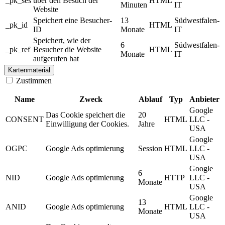
_pk_ses
über den Besuch der
HTML
Minuten
IT
Website
Speichert eine Besucher-
13
Südwestfalen-
_pk_id
HTML
ID
Monate
IT
Speichert, wie der
6
Südwestfalen-
_pk_ref
Besucher die Website
HTML
Monate
IT
aufgerufen hat
Kartenmaterial
Zustimmen
Name
Zweck
Ablauf
Typ
Anbieter
Google
Das Cookie speichert die
20
CONSENT
HTML
LLC -
Einwilligung der Cookies.
Jahre
USA
Google
OGPC
Google Ads optimierung
Session
HTML
LLC -
USA
Google
6
NID
Google Ads optimierung
HTTP
LLC -
Monate
USA
Google
13
ANID
Google Ads optimierung
HTML
LLC -
Monate
USA