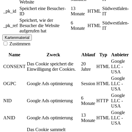
Website
Speichert eine Besucher-
13
Südwestfalen-
_pk_id
HTML
ID
Monate
IT
Speichert, wie der
6
Südwestfalen-
_pk_ref
Besucher die Website
HTML
Monate
IT
aufgerufen hat
Kartenmaterial
Zustimmen
Name
Zweck
Ablauf
Typ
Anbieter
Google
Das Cookie speichert die
20
CONSENT
HTML
LLC -
Einwilligung der Cookies.
Jahre
USA
Google
OGPC
Google Ads optimierung
Session
HTML
LLC -
USA
Google
6
NID
Google Ads optimierung
HTTP
LLC -
Monate
USA
Google
13
ANID
Google Ads optimierung
HTML
LLC -
Monate
USA
Das Cookie sammelt