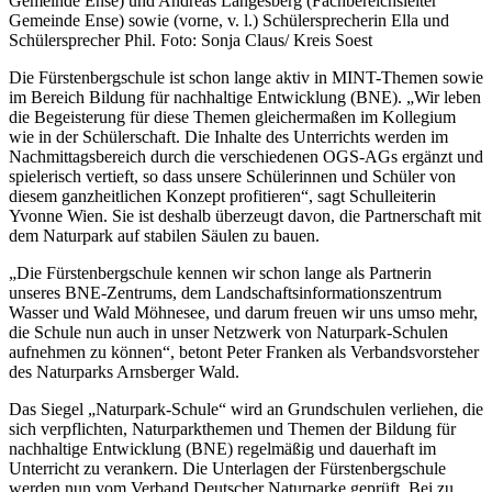
Gemeinde Ense) und Andreas Langesberg (Fachbereichsleiter
Gemeinde Ense) sowie (vorne, v. l.) Schülersprecherin Ella und
Schülersprecher Phil. Foto: Sonja Claus/ Kreis Soest
Die Fürstenbergschule ist schon lange aktiv in MINT-Themen sowie
im Bereich Bildung für nachhaltige Entwicklung (BNE). „Wir leben
die Begeisterung für diese Themen gleichermaßen im Kollegium
wie in der Schülerschaft. Die Inhalte des Unterrichts werden im
Nachmittagsbereich durch die verschiedenen OGS-AGs ergänzt und
spielerisch vertieft, so dass unsere Schülerinnen und Schüler von
diesem ganzheitlichen Konzept profitieren“, sagt Schulleiterin
Yvonne Wien. Sie ist deshalb überzeugt davon, die Partnerschaft mit
dem Naturpark auf stabilen Säulen zu bauen.
„Die Fürstenbergschule kennen wir schon lange als Partnerin
unseres BNE-Zentrums, dem Landschaftsinformationszentrum
Wasser und Wald Möhnesee, und darum freuen wir uns umso mehr,
die Schule nun auch in unser Netzwerk von Naturpark-Schulen
aufnehmen zu können“, betont Peter Franken als Verbandsvorsteher
des Naturparks Arnsberger Wald.
Das Siegel „Naturpark-Schule“ wird an Grundschulen verliehen, die
sich verpflichten, Naturparkthemen und Themen der Bildung für
nachhaltige Entwicklung (BNE) regelmäßig und dauerhaft im
Unterricht zu verankern. Die Unterlagen der Fürstenbergschule
werden nun vom Verband Deutscher Naturparke geprüft. Bei zu