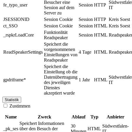
Besucher eine
Südwestfale
fe_typo_user
Session
HTTP
Session auf dem
IT
Server zu
JSESSIONID
Session Cookie
Session
HTTP
Kreis Soest
ct_SSO
Session Cookie
Session
HTML
Kreis Soest
Funktionlität
_rspkrLoadCore
Session
HTML
Readspeake
Readspeaker
Speichert die
vorgenommenen
ReadSpeakerSettings
4 Tage
HTML
Readspeake
Einstellungen von
Readspeaker
Speichert die
Einstellung ob die
Datenübertragung
Südwestfale
gpdriframe*
1 Jahr
HTML
des jeweiligen
IT
Dienstes
akzeptiert wurde
Statistik
Zustimmen
Name
Zweck
Ablauf
Typ
Anbieter
Speichert Informationen
30
Südwestfalen-
_pk_ses
über den Besuch der
HTML
Minuten
IT